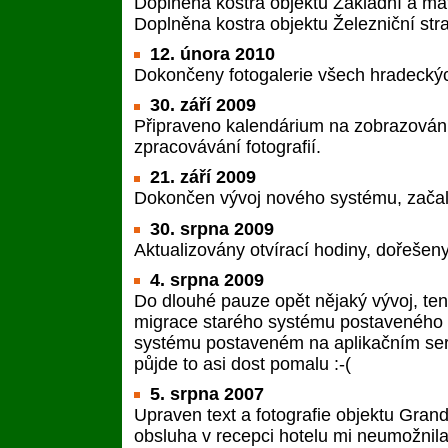
Doplněna kostra objektu Základní a ma
Doplněna kostra objektu Železniční stra
12. února 2010
Dokončeny fotogalerie všech hradeckýc
30. září 2009
Připraveno kalendárium na zobrazován
zpracovávání fotografií.
21. září 2009
Dokončen vývoj nového systému, začala 
30. srpna 2009
Aktualizovány otvírací hodiny, dořešen
4. srpna 2009
Do dlouhé pauze opět nějaký vývoj, ten
migrace starého systému postavenéh
systému postaveném na aplikačním serv
půjde to asi dost pomalu :-(
5. srpna 2007
Upraven text a fotografie objektu Gran
obsluha v recepci hotelu mi neumožnila 