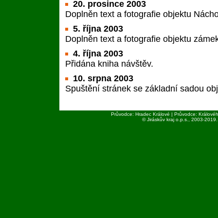
20. prosince 2003
Doplněn text a fotografie objektu Nách
5. října 2003
Doplněn text a fotografie objektu zám
4. října 2003
Přidána kniha návštěv.
10. srpna 2003
Spuštění stránek se základní sadou obj
Průvodce: Hradec Králové | Průvodce: Královéh
© Jiráskův kraj o.p.s., 2003-
2019