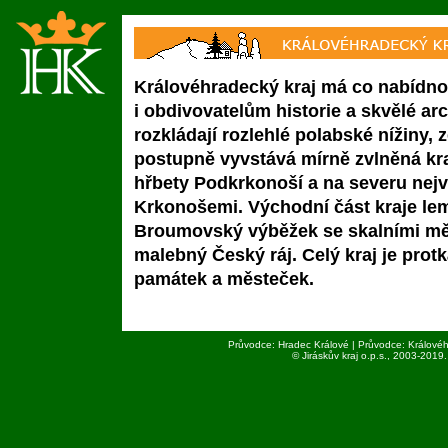
Královéhradecký kraj má co nabídno
i obdivovatelům historie a skvělé arc
rozkládají rozlehlé polabské nížiny,
postupně vyvstává mírně zvlněná kraj
hřbety Podkrkonoší a na severu nej
Krkonošemi. Východní část kraje lem
Broumovský výběžek se skalními mě
malebný Český ráj. Celý kraj je pr
památek a městeček.
Průvodce: Hradec Králové | Průvodce: Královéh
© Jiráskův kraj o.p.s., 2003-
2019