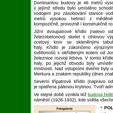
Dominantou budovy je 46 metrů vyso
v jejímž středu bylo umístěno schodi
vodojem pro zásobování stanice vo
metrů vysokou helmicí z měděné
kompozičně, provozně i konstrukčně roz
Jižní dvoupatrové křídlo (nalevo o
železobetonový skelet s cihlovou výp
ocelový krov se skleněnými tabul
haly. Křídlo je zakončeno výrazný
světlonošů s okřídleným kolem od Jos
železnice rozvoji lidstva. V tomto kří
haly, po jejichž obvodu byly umístě
místnosti. Nad vstupními dveřmi byly u
Merkura a znakem republiky (dnes zna
Severní třípatrové křídlo (napravo o
je opatřena pálenou krytinou. Tvoří adm
Ve stejné době vznikla též
budova ředit
náměstí (1928-1932), kde sídlila všech
PO
Fotogalerie