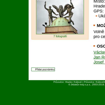
Místo
Hrade
GPS
:
Uká
MO
Volně
pro ce
7
fotografií
OSO
Václa
Jan R
Josef
Průvodce: Hradec Králové | Průvodce: Královéh
© Jiráskův kraj o.p.s., 2003-
2019