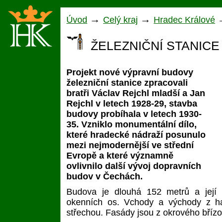
→
→
Úvod
Celý kraj
Hradec Králové
ŽELEZNIČNÍ STANICE
Projekt nové výpravní budovy
železniční stanice zpracovali
bratři Václav Rejchl mladší a Jan
Rejchl v letech 1928-29, stavba
budovy probíhala v letech 1930-
35. Vzniklo monumentální dílo,
které hradecké nádraží posunulo
mezi nejmodernější ve střední
Evropě a které významně
ovlivnilo další vývoj dopravních
budov v Čechách.
Budova je dlouhá 152 metrů a její 
okenních os. Vchody a východy z ha
střechou. Fasády jsou z okrového břízol