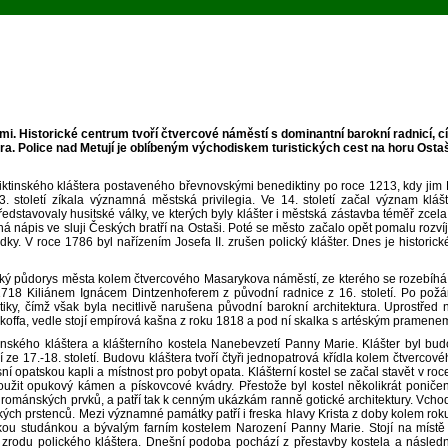
 Historické centrum tvoří čtvercové náměstí s dominantní barokní radnicí, c
a. Police nad Metují je oblíbeným východiskem turistických cest na horu Osta
ktinského kláštera postaveného břevnovskými benediktiny po roce 1213, kdy jim P
13. století zíkala významná městská privilegia. Ve 14. století začal význam kl
edstavovaly husitské války, ve kterých byly klášter i městská zástavba téměř zc
 nápis ve sluji Českých bratří na Ostaši. Poté se město začalo opět pomalu rozvíj
y. V roce 1786 byl nařízením Josefa II. zrušen polický klášter. Dnes je historic
ý půdorys města kolem čtvercového Masarykova náměstí, ze kterého se rozebíhá s
718 Kiliánem Ignácem Dintzenhoferem z původní radnice z 16. století. Po pož
iky, čímž však byla necitlivě narušena původní barokní architektura. Uprostřed
offa, vedle stojí empírová kašna z roku 1818 a pod ní skalka s artéským pramenem
ského kláštera a klášterního kostela Nanebevzetí Panny Marie. Klášter byl budo
 17.-18. století. Budovu kláštera tvoří čtyři jednopatrová křídla kolem čtvercové
ní opatskou kapli a místnost pro pobyt opata. Klášterní kostel se začal stavět v ro
oužit opukový kámen a pískovcové kvádry. Přestože byl kostel několikrát ponič
románských prvků, a patří tak k cenným ukázkám ranně gotické architektury. Vchod
kých prstenců. Mezi významné památky patří i freska hlavy Krista z doby kolem ro
ánskou studánkou a bývalým farním kostelem Narození Panny Marie. Stojí na míst
ři zrodu polického kláštera. Dnešní podoba pochází z přestavby kostela a následn