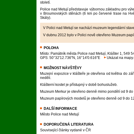
století.
Police nad Metují představuje výbornou základnu pro výlet
v Broumovských stěnách (6 km po červené trase na Hvěz
Skály).
V Polici nad Metují se nachází muzeum legendární stav
V dubnu 2012 bylo v Polici nově otevřeno Muzeum pap
POLOHA
Místo
: Památník města Police nad Metují, Klášter 1, 549 5
GPS
: 50°32'12.736"N, 16°14'0.616"E
Ukázat na mapy.
MOŽNOST NÁVŠTĚVY
Muzejní expozice v klášteře je otevřena od května do zá
neděli.
Klášterní kostel je přístupný v době bohuslužeb.
Muzeum Merkur je otevřeno denně mimo pondělí od 9 do 1
Muzeum papírových modelů je otevřeno denně od 9 do 12
DALŠÍ INFORMACE
Město Police nad Metují
DOPORUČENÁ LITERATURA
Související články vydané v ČR