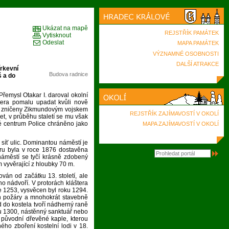
Ukázat na mapě
REJSTŘÍK PAMÁTEK
Vytisknout
Odeslat
MAPA PAMÁTEK
VÝZNAMNÉ OSOBNOSTI
DALŠÍ ATRAKCE
írkevní
Budova radnice
š a do
řemysl Otakar I. daroval okolní
áštera pomalu upadat kvůli nově
ela zničeny Zikmundovým vojskem
REJSTŘÍK ZAJÍMAVOSTÍ V OKOLÍ
et, v průběhu staletí se mu však
ké centrum Police chráněno jako
MAPA ZAJÍMAVOSTÍ V OKOLÍ
íť ulic. Dominantou náměstí je
áru byla v roce 1876 dostavěna
 náměstí se tyčí krásně zdobený
 vyvěrající z hloubky 70 m.
ván od začátku 13. století, ale
ho nádvoří. V protorách kláštera
ce 1253, vysvěcen byl roku 1294.
en požáry a mnohokrát stavebně
 do kostela tvoří nádherný raně
ku 1300, nástěnný sanktuář nebo
ě původní dřevěné kaple, kterou
ého zboření kostelní lodi v 18.