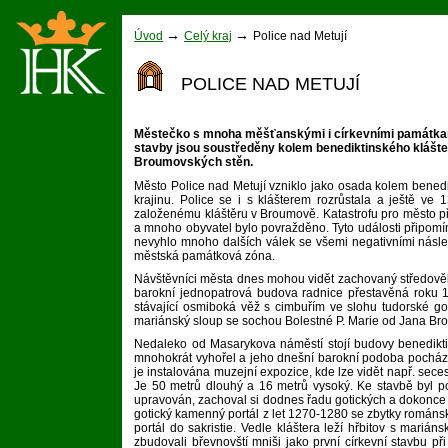
→
→
Úvod
Celý kraj
Police nad Metují
POLICE NAD METUJÍ
Městečko s mnoha měšťanskými i církevními památkami.
stavby jsou soustředěny kolem benediktinského klášter
Broumovských stěn.
Město Police nad Metují vzniklo jako osada kolem benedi
krajinu. Police se i s klášterem rozrůstala a ještě ve 
založenému kláštěru v Broumově. Katastrofu pro město př
a mnoho obyvatel bylo povražděno. Tyto události připomíná
nevyhlo mnoho dalších válek se všemi negativními následk
městská památková zóna.
Návštěvníci města dnes mohou vidět zachovaný středověk
barokní jednopatrová budova radnice přestavěná roku 1
stávající osmiboká věž s cimbuřím ve slohu tudorské got
mariánský sloup se sochou Bolestné P. Marie od Jana Brok
Nedaleko od Masarykova náměstí stojí budovy benediktin
mnohokrát vyhořel a jeho dnešní barokní podoba pochází ze
je instalována muzejní expozice, kde lze vidět např. seces
Je 50 metrů dlouhý a 16 metrů vysoký. Ke stavbě byl p
upravován, zachoval si dodnes řadu gotických a dokonce 
gotický kamenný portál z let 1270-1280 se zbytky románs
portál do sakristie. Vedle kláštera leží hřbitov s mari
zbudovali břevnovští mniši jako první církevní stavbu p