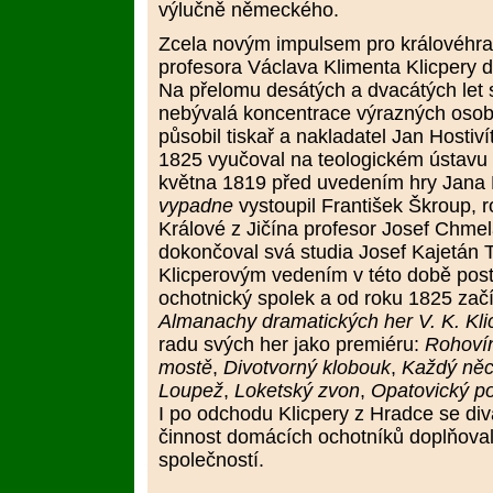
výlučně německého.
Zcela novým impulsem pro královéhrad
profesora Václava Klimenta Klicpery 
Na přelomu desátých a dvacátých let 
nebývalá koncentrace výrazných osob
působil tiskař a nakladatel Jan Hostiví
1825 vyučoval na teologickém ústavu J
května 1819 před uvedením hry Jan
vypadne
vystoupil František Škroup, 
Králové z Jičína profesor Josef Chmela
dokončoval svá studia Josef Kajetán 
Klicperovým vedením v této době post
ochotnický spolek a od roku 1825 začí
Almanachy dramatických her V. K. Kli
radu svých her jako premiéru:
Rohovín
mostě
,
Divotvorný klobouk
,
Každý něc
Loupež
,
Loketský zvon
,
Opatovický p
I po odchodu Klicpery z Hradce se diva
činnost domácích ochotníků doplňova
společností.