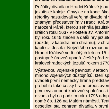
Počátky divadla v Hradci Králové jsou
jezuitské koleje. Obvykle na konci ško
rétoriky nastudovali veřejná divadelní
známým představením v Hradci Králové
narození Páně, kterou sehrála jezuits
králích roku 1637 v kostele sv. Anton
byl roku 1645 zničen a další hry jezuit
(později v katedrálním chrámu), v ch
kapli sv. Josefa. Největšího rozmachu
Hradci Králové ve třicátých letech 18. 
postupně úroveň upadá. Ještě před zr
královéhradeckých jezuitů rokem 1770
Výstavbou vojenské pevnosti v letech
mnoho vojenských důstojníků, kteří s
uváděli první německy hraná předsta
proběhlo také česky hrané představen
první vystoupení kočovné společnosti. 
divadla byl na podzim roku 1796 adapt
domě čp. 126 na Malém náměstí. Tent
desetiletí stal centrem divadla, v první