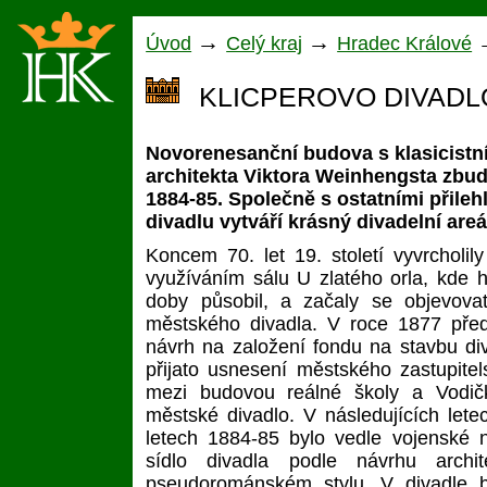
→
→
Úvod
Celý kraj
Hradec Králové
KLICPEROVO DIVADL
Novorenesanční budova s klasicistn
architekta Viktora Weinhengsta zbud
1884-85. Společně s ostatními přile
divadlu vytváří krásný divadelní areá
Koncem 70. let 19. století vyvrcholil
využíváním sálu U zlatého orla, kde 
doby působil, a začaly se objevov
městského divadla. V roce 1877 před
návrh na založení fondu na stavbu d
přijato usnesení městského zastupite
mezi budovou reálné školy a Vodič
městské divadlo. V následujících le
letech 1884-85 bylo vedle vojenské
sídlo divadla podle návrhu archi
pseudorománském stylu. V divadle b