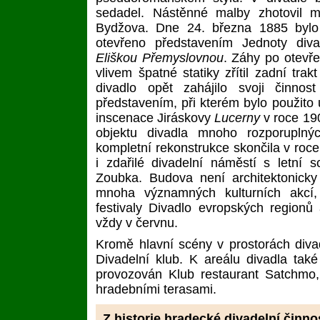
sedadel. Nástěnné malby zhotovil m
Bydžova. Dne 24. března 1885 bylo 
otevřeno představením Jednoty diva
Eliškou Přemyslovnou
. Záhy po otevře
vlivem špatné statiky zřítil zadní tra
divadlo opět zahájilo svoji činno
představením, při kterém bylo použito 
inscenace Jiráskovy
Lucerny
v roce 19
objektu divadla mnoho rozporuplnýc
kompletní rekonstrukce skončila v roce
i zdařilé divadelní náměstí s letní
Zoubka. Budova není architektonicky 
mnoha významných kulturních akcí,
festivaly Divadlo evropských region
vždy v červnu.
Kromě hlavní scény v prostorách diva
Divadelní klub. K areálu divadla tak
provozován Klub restaurant Satchmo
hradebními terasami.
Z historie hradecké divadelní činno