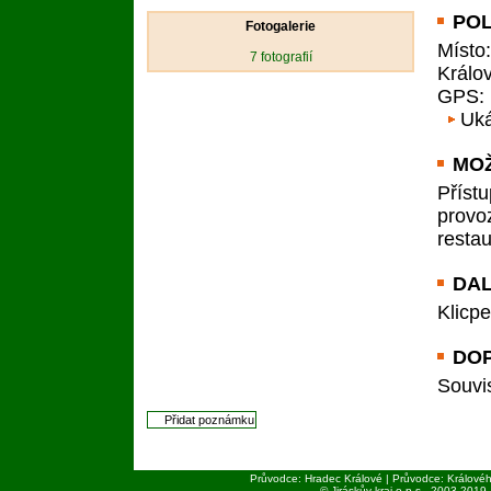
PO
Fotogalerie
Místo
7
fotografií
Králo
GPS
:
Uká
MO
Příst
prov
resta
DAL
Klicpe
DO
Souvi
Průvodce: Hradec Králové | Průvodce: Královéh
© Jiráskův kraj o.p.s., 2003-
2019