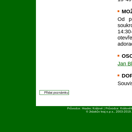
MO
Od p
soukr
14:30
otevř
adorac
OSO
Jan Bl
DO
Souvi
Průvodce: Hradec Králové | Průvodce: Královéh
© Jiráskův kraj o.p.s., 2003-
2019