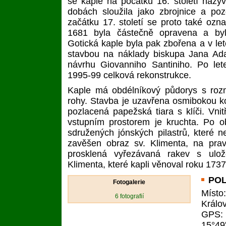
se kaple na počátku 16. století nazý
dobách sloužila jako zbrojnice a pozd
začátku 17. století se proto také ozna
1681 byla částečně opravena a byl
Gotická kaple byla pak zbořena a v l
stavbou na náklady biskupa Jana Ada
návrhu Giovanniho Santiniho. Po let
1995-99 celková rekonstrukce.
Kaple má obdélníkový půdorys s roz
rohy. Stavba je uzavřena osmibokou kop
pozlacená papežská tiara s klíči. Vnit
vstupním prostorem je kruchta. Po 
sdružených jónských pilastrů, které ne
zavěšen obraz sv. Klimenta, na pra
prosklená vyřezávaná rakev s ulož
Klimenta, které kapli věnoval roku 1737
PO
Fotogalerie
Místo
6
fotografií
Králo
GPS
15°49