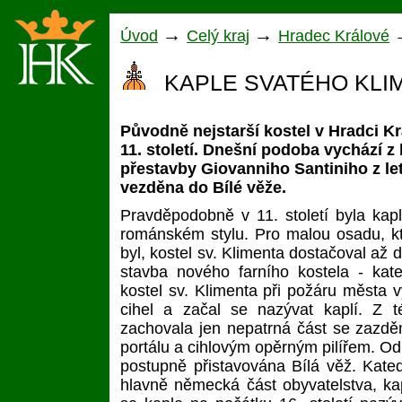
→
→
Úvod
Celý kraj
Hradec Králové
KAPLE SVATÉHO KLI
Původně nejstarší kostel v Hradci Kr
11. století. Dnešní podoba vychází z
přestavby Giovanniho Santiniho z let
vezděna do Bílé věže.
Pravděpodobně v 11. století byla kapl
románském stylu. Pro malou osadu, k
byl, kostel sv. Klimenta dostačoval až d
stavba nového farního kostela - kat
kostel sv. Klimenta při požáru města v
cihel a začal se nazývat kaplí. Z 
zachovala jen nepatrná část se zazd
portálu a cihlovým opěrným pilířem. Od
postupně přistavována Bílá věž. Kate
hlavně německá část obyvatelstva, kap