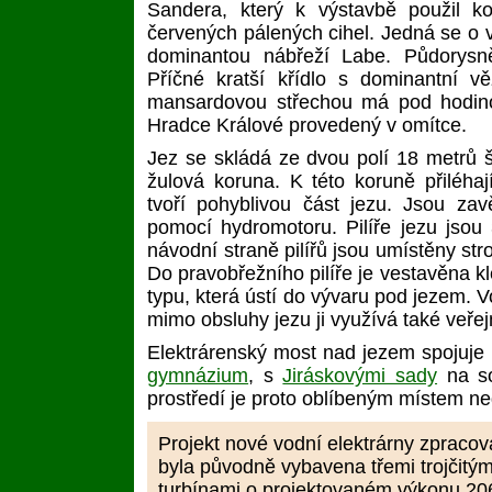
Sandera, který k výstavbě použil k
červených pálených cihel. Jedná se o v
dominantou nábřeží Labe. Půdorysn
Příčné kratší křídlo s dominantní vě
mansardovou střechou má pod hodino
Hradce Králové provedený v omítce.
Jez se skládá ze dvou polí 18 metrů š
žulová koruna. K této koruně přiléha
tvoří pohyblivou část jezu. Jsou za
pomocí hydromotoru. Pilíře jezu jso
návodní straně pilířů jsou umístěny st
Do pravobřežního pilíře je vestavěna k
typu, která ústí do vývaru pod jezem. 
mimo obsluhy jezu ji využívá také veře
Elektrárenský most nad jezem spojuje k
gymnázium
, s
Jiráskovými sady
na so
prostředí je proto oblíbeným místem n
Projekt nové vodní elektrárny zpracov
byla původně vybavena třemi trojčitým
turbínami o projektovaném výkonu 20