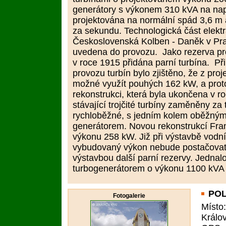
generátory s výkonem 310 kVA na napě
projektována na normální spád 3,6 m 
za sekundu. Technologická část elekt
Československá Kolben - Daněk v Pra
uvedena do provozu. Jako rezerva pr
v roce 1915 přidána parní turbína. P
provozu turbín bylo zjištěno, že z pr
možné využít pouhých 162 kW, a proto
rekonstrukci, která byla ukončena v ro
stávající trojčité turbíny zaměněny za
rychloběžné, s jedním kolem oběžným 
generátorem. Novou rekonstrukcí Fran
výkonu 258 kW. Již při výstavbě vodní 
vybudovaný výkon nebude postačovat,
výstavbou další parní rezervy. Jednalo
turbogenerátorem o výkonu 1100 kVA s
PO
Fotogalerie
Místo
Králo