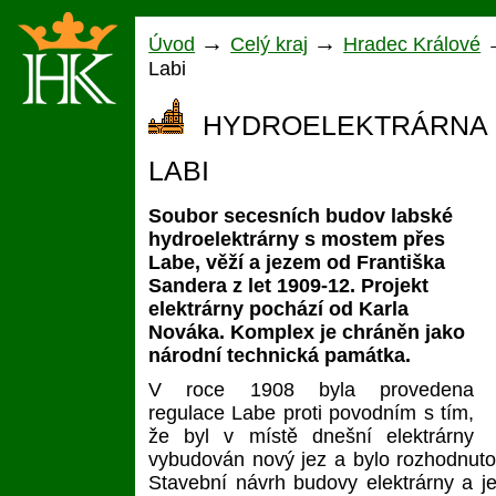
→
→
Úvod
Celý kraj
Hradec Králové
Labi
HYDROELEKTRÁRNA 
LABI
Soubor secesních budov labské
hydroelektrárny s mostem přes
Labe, věží a jezem od Františka
Sandera z let 1909-12. Projekt
elektrárny pochází od Karla
Nováka. Komplex je chráněn jako
národní technická památka.
V roce 1908 byla provedena
regulace Labe proti povodním s tím,
že byl v místě dnešní elektrárny
vybudován nový jez a bylo rozhodnuto
Stavební návrh budovy elektrárny a jez