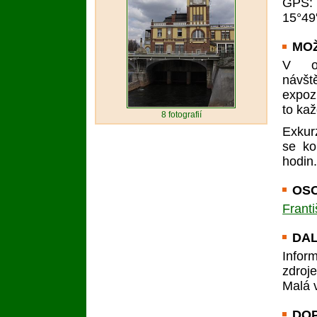
GPS
15°49
MO
V ob
návšt
expoz
to ka
8
fotografií
Exkur
se ko
hodin
OSO
Frant
DAL
Infor
zdroj
Malá 
DO